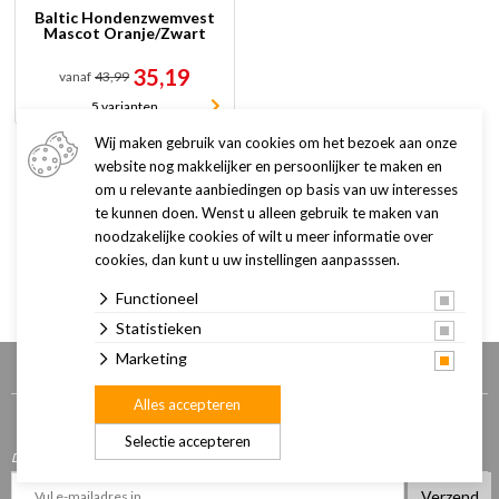
Baltic Hondenzwemvest
Mascot Oranje/Zwart
35,19
vanaf
43,99
5 varianten
Wij maken gebruik van cookies om het bezoek aan onze
website nog makkelijker en persoonlijker te maken en
om u relevante aanbiedingen op basis van uw interesses
Toon
te kunnen doen. Wenst u alleen gebruik te maken van
noodzakelijke cookies of wilt u meer informatie over
Getoonde artikelen
1 - 1 van 1
cookies, dan kunt u uw instellingen aanpasssen.
Functioneel
Statistieken
Marketing
Volg ons
Alles accepteren
Meld je aan voor onze nieuwsbrief
Selectie accepteren
De laatste trends, leukste activiteiten en beste acties